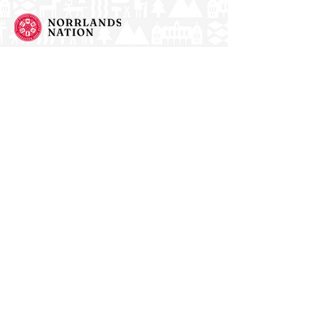
Norrlands nation - världens största
studentnation!
Address
Västra Ågatan 14
753 09 Uppsala
Contact
kansli@nn.se
018-65 70 70
(switch)
Follow us