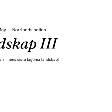
May
  |  
Norrlands nation
dskap III
erminens sista lagtima landskap!