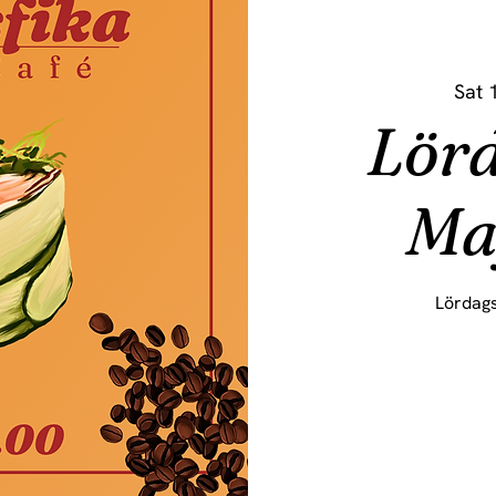
Sat 
Lörd
Ma
Lördags