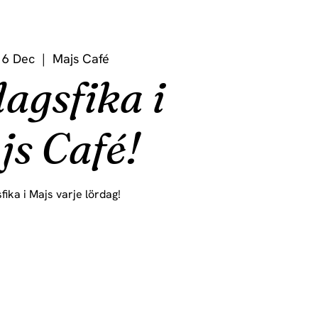
16 Dec
  |  
Majs Café
agsfika i
js Café!
fika i Majs varje lördag!