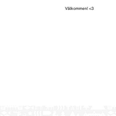
Välkommen! <3
________________________________
Welcome lördagsfika (Satur
You can expect tables fill
are always available.
Welcome! <3
________________________________