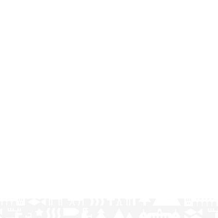
__
day fika) at Majs café between 12.00 - 15.00, every Saturday.
ed with Sandwich cake, coffee, baguettes and baked goods. Veg
____________________________________