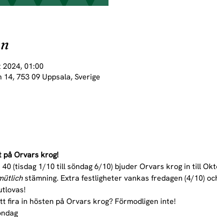
on
t 2024, 01:00
 14, 753 09 Uppsala, Sverige
 på Orvars krog!
 40 (tisdag 1/10 till söndag 6/10) bjuder Orvars krog in till Okt
ütlich 
stämning. Extra festligheter vankas fredagen (4/10) oc
utlovas!
tt fira in hösten på Orvars krog? Förmodligen inte!
söndag