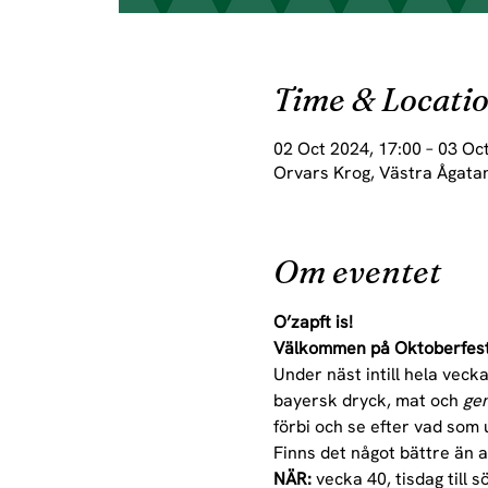
Time & Locati
02 Oct 2024, 17:00 – 03 Oc
Orvars Krog, Västra Ågatan
Om eventet
O’zapft is!
Välkommen på Oktoberfest
Under näst intill hela vecka
bayersk dryck, mat och 
gem
förbi och se efter vad som 
Finns det något bättre än a
NÄR:
 vecka 40, tisdag till 