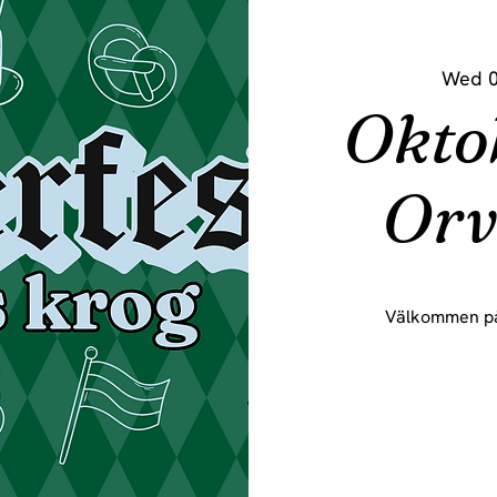
Wed 0
Okto
Orv
Välkommen på