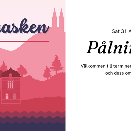
Sat 31 
Pålni
Välkommen till terminen
och dess om