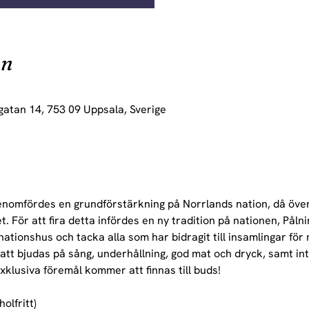
on
gatan 14, 753 09 Uppsala, Sverige
omfördes en grundförstärkning på Norrlands nation, då över 
 För att fira detta infördes en ny tradition på nationen, Pålni
ra nationshus och tacka alla som har bidragit till insamlingar för
tt bjudas på sång, underhållning, god mat och dryck, samt int
xklusiva föremål kommer att finnas till buds!
olfritt)