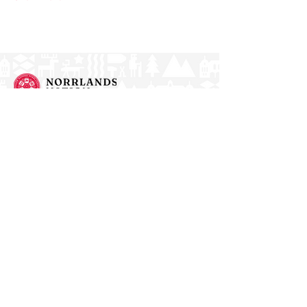
Norrlands nation - världens största
studentnation!
Address
Västra Ågatan 14
753 09 Uppsala
Contact
kansli@nn.se
018-65 70 70
(switch)