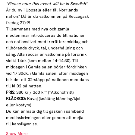
*Please note this event will be in Swedish*
Är du ny i Uppsala eller till Norrlands 
nation? Då är du välkommen på Reccegask 
fredag 27/9!
Tillsammans med nya och gamla 
medlemmar introduceras du till nationen 
och nationslivet med trerättersmiddag och 
tillhörande dryck, tal, underhållning och 
sång. Alla reccar är välkomna på fördrink 
vid kl 14dk (kom mellan 14-14:30). Till 
middagen i Gamla salen börjar fördrinken 
vid 17:30dk, i Gamla salen. Efter middagen 
blir det ett 02-släpp på nationen med dans 
till kl 02 på natten.
PRIS:
 380 kr / 360 kr* (*Alkoholfritt)
KLÄDKOD:
 Kavaj (knälång klänning/kjol 
eller kostym)
Du kan anmäla dig till gasken i samband 
med inskrivningen eller genom att mejla 
till kansli@nn.se.
Show More