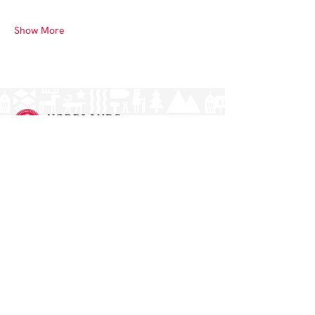
Show More
Norrlands nation - världens största
studentnation!
Address
Västra Ågatan 14
753 09 Uppsala
Contact
kansli@nn.se