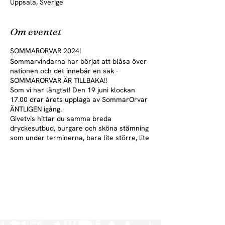
Uppsala, Sverige
Om eventet
SOMMARORVAR 2024!
Sommarvindarna har börjat att blåsa över
nationen och det innebär en sak -
SOMMARORVAR ÄR TILLBAKA!!
Som vi har längtat! Den 19 juni klockan
17.00 drar årets upplaga av SommarOrvar
ÄNTLIGEN igång.
Givetvis hittar du samma breda
dryckesutbud, burgare och sköna stämning
som under terminerna, bara lite större, lite
bättre och lite somrigare!
Öppettider (Ons-lör, v. 25-26):
Ons - Fre 17-01
Lör 16-01
Obs! Midsommarstängt fredag 21/6 och
lördag 22/6
Öppettider (Ons-lör, v. 31-33)
Ons- Fre 17-01