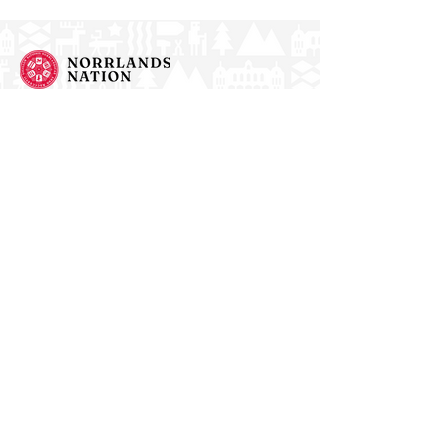
Norrlands nation - världens största
studentnation!
Address
Västra Ågatan 14
753 09 Uppsala
Contact
kansli@nn.se
018-65 70 70
(switch)
Follow us