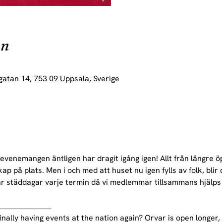
on
gatan 14, 753 09 Uppsala, Sverige
t evenemangen äntligen har dragit igång igen! Allt från längre ö
ap på plats. Men i och med att huset nu igen fylls av folk, blir
ar städdagar varje termin då vi medlemmar tillsammans hjälps 
__________________
finally having events at the nation again? Orvar is open longer