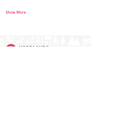
Show More
Norrlands nation - världens största
studentnation!
Address
Västra Ågatan 14
753 09 Uppsala
Contact
kansli@nn.se