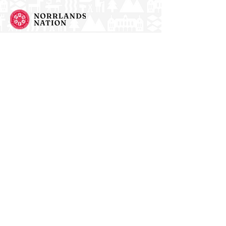
NATIONAL CARD AND ID ARE REQUIRED!
Norrlands nation - världens största
studentnation!
Adress
Västra Ågatan 14
753 09 Uppsala
Kontakt
kansli@nn.se
018-65 70 70
(växel)
Följ oss