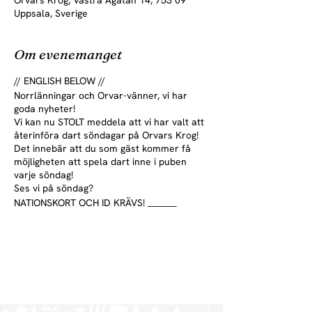
Orvars Krog, Västra Ågatan 14, 753 09
Uppsala, Sverige
Om evenemanget
// ENGLISH BELOW //
Norrlänningar och Orvar-vänner, vi har
goda nyheter!
Vi kan nu STOLT meddela att vi har valt att
återinföra dart söndagar på Orvars Krog!
Det innebär att du som gäst kommer få
möjligheten att spela dart inne i puben
varje söndag!
Ses vi på söndag?
NATIONSKORT OCH ID KRÄVS! _______
Norrlänningar and Orvar-friends, we have
good news!
We can now PROUDLY announce that we
have chosen to reintroduce darts Sundays
at Orvars Krog! This means that you as a
guest have the opportunity to play darts
inside the pub every Sunday!
See you on Sunday?