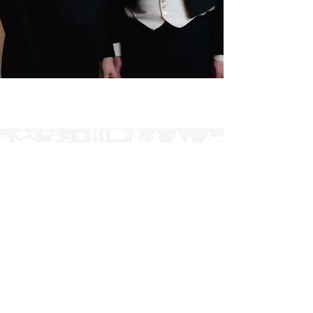
Norrlands nation - världens största
studentnation!
Adress
Västra Ågatan 14
753 09 Uppsala