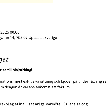
 2026 00:00
gatan 14, 753 09 Uppsala, Sverige
get
 er till Majmiddag!
ations mest exklusiva sittning och bjuder på underhållning 
ajmiddagen är vårens ankomst ett faktum!
kollegiet in till sitt årliga Vårmöte i Gulans salong. 