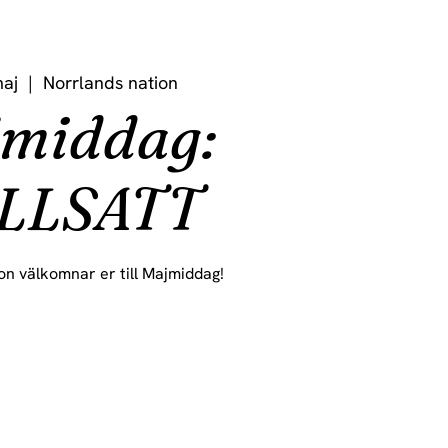
maj
  |  
Norrlands nation
middag:
LLSATT
on välkomnar er till Majmiddag!