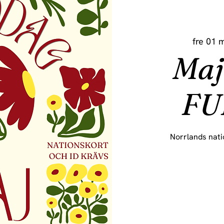
fre 01 
Maj
FU
Norrlands nati