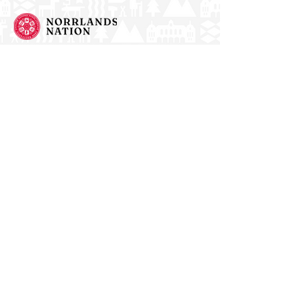
Norrlands nation - världens största
studentnation!
Adress
Västra Ågatan 14
753 09 Uppsala
Kontakt
kansli@nn.se
018-65 70 70
(växel)
Följ oss