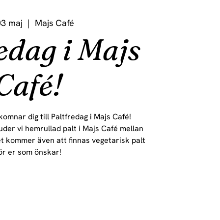
03 maj
  |  
Majs Café
edag i Majs
Café!
omnar dig till Paltfredag i Majs Café!
uder vi hemrullad palt i Majs Café mellan
et kommer även att finnas vegetarisk palt
ör er som önskar!