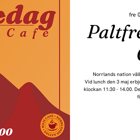
fre 
Paltfr
Norrlands nation välk
Vid lunch den 3 maj erbj
klockan 11:30 - 14.00. D
f