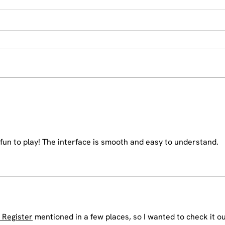
Åhå från vårens reccegask
Åhå f
y fun to play! The interface is smooth and easy to understand.
 Register
 mentioned in a few places, so I wanted to check it ou