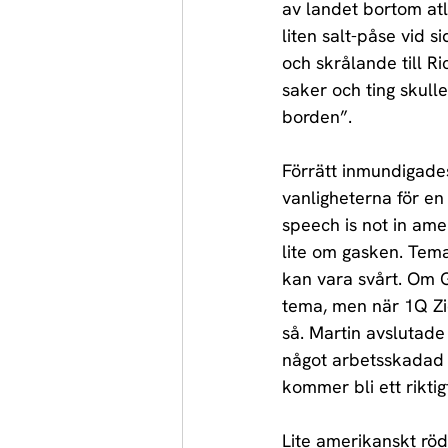
av landet bortom at
liten salt-påse vid 
och skrålande till Ric
saker och ting skulle 
borden”.
Förrätt inmundigades 
vanligheterna för en 
speech is not in ame
lite om gasken. Tema
kan vara svårt. Om G
tema, men när 1Q Zic
så. Martin avslutade
något arbetsskadad t
kommer bli ett riktig
Lite amerikanskt röd