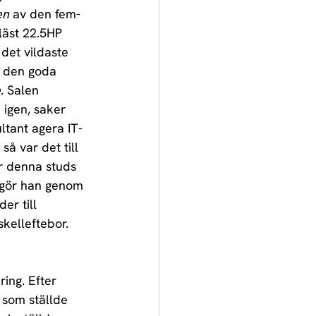
en 
av den fem-
läst 22.5HP 
det vildaste 
m den goda 
e
. Salen 
 igen, saker 
ultant agera IT-
så var det till 
er denna studs 
a gör han genom 
er till 
skelleftebor. 
ing. Efter 
 som ställde 