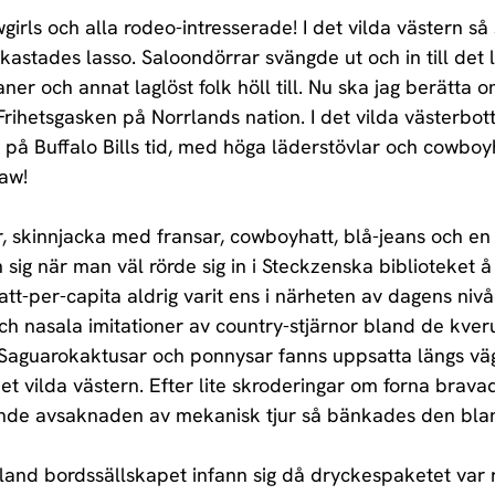
rls och alla rodeo-intresserade! I det vilda västern så
kastades lasso. Saloondörrar svängde ut och in till det 
aner och annat laglöst folk höll till. Nu ska jag berätta o
 Frihetsgasken på Norrlands nation. I det vilda västerbot
t på Buffalo Bills tid, med höga läderstövlar och cowboyh
haw!
 skinnjacka med fransar, cowboyhatt, blå-jeans och en 
 sig när man väl rörde sig in i Steckzenska biblioteket å
tt-per-capita aldrig varit ens i närheten av dagens nivå
h nasala imitationer av country-stjärnor bland de kver
 Saguarokaktusar och ponnysar fanns uppsatta längs vä
et vilda västern. Efter lite skroderingar om forna brava
nde avsaknaden av mekanisk tjur så bänkades den bla
and bordssällskapet infann sig då dryckespaketet var rik