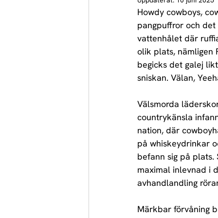
Uppdaterat:
10 juni 2025
Howdy cowboys, cowgi
pangpuffror och det 
vattenhålet där ruffi
olik plats, nämligen
begicks det galej lik
sniskan. Välan, Yee
Välsmorda läderskor,
countrykänsla infann
nation, där cowboyha
på whiskeydrinkar oc
befann sig på plats.
maximal inlevnad i d
avhandlandling röra
Märkbar förvåning bl