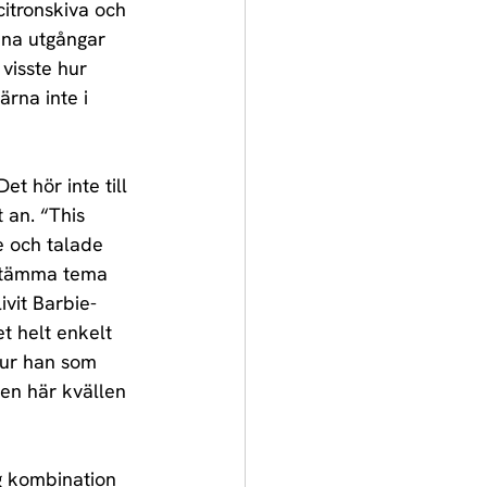
citronskiva och 
ena utgångar 
 visste hur 
ärna inte i 
t hör inte till 
 an. “This 
e och talade 
estämma tema 
vit Barbie-
t helt enkelt 
hur han som 
en här kvällen 
g kombination 