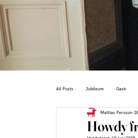
All Posts
Jubileum
Gask
Mattias Persson
2
Howdy fr