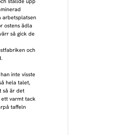
ch ställde upp 
aminerad 
 arbetsplatsen 
r ostens ädla 
värr så gick de 
ostfabriken och 
. 
han inte visste 
å hela talet, 
 så är det 
 ett varmt tack 
rpå taffeln 