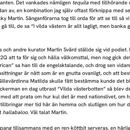
lanten. Det vankades nämligen 
tequila
 med tillhörande 
sidan av, en kombination jag själv oftast förknippa med s
ky Martin. Sånganförarna tog till orda för att se till så vi
gå till, de sa “I vilda västern är allt lagligt, men banka g
och andre kurator Martin Svärd ställde sig vid podiet. De
2Q att ta för sig och hålla välkomsttal, men nog gick det
rican” sa han till de engelsktalande, och drog sen vidar
sittningar är nått som är en gnutta ovanligt, och att b
illevärdinna Matilda skulle fått bestämma kunde det bli
kerman en dag utbrast “Vilda västerbotten” så blev de
 med att prata om hur kul det är med nationslivet, om 
illbringar mer tid här än hemma och slutligen om hur d
t 
hallabaloo
. Väl talat Martin.
pang tillsammans med en ren-köttbit serveras, en härli