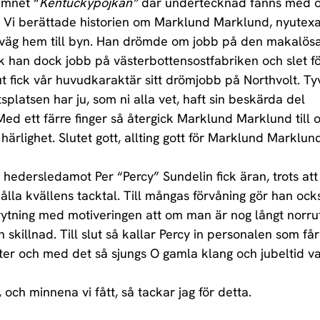
amnet “
Kentuckypöjkan” 
där undertecknad fanns med o
. Vi berättade historien om Marklund Marklund, nyutex
 väg hem till byn. Han drömde om jobb på den makalösa
ck han dock jobb på västerbottensostfabriken och slet fö
ut fick vår huvudkaraktär sitt drömjobb på Northvolt. Ty
splatsen har ju, som ni alla vet, haft sin beskärda del 
Med ett färre finger så återgick Marklund Marklund till 
ärlighet. Slutet gott, allting gott för Marklund Marklund
hedersledamot Per “Percy” Sundelin fick äran, trots att 
hålla kvällens tacktal. Till mångas förvåning gör han ocks
ytning med motiveringen att om man är nog långt norrut
skillnad. Till slut så kallar Percy in personalen som får
eter och med det så sjungs O gamla klang och jubeltid va
 och minnena vi fått, så tackar jag för detta.