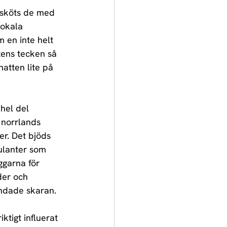
 sköts de med 
lokala 
m en inte helt 
tens tecken så 
atten lite på 
hel del 
 norrlands 
er. Det bjöds 
ulanter som 
ggarna för 
der och 
ndade skaran.
tigt influerat 