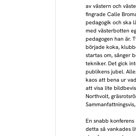
av västern och väste
fingrade Calle Broma
pedagogik och ska lä
med västerbotten ege
pedagogen han är. Ty
började koka, klubbch
startas om, sånger bö
tekniker. Det gick in
publikens jubel. Alle
kaos att bena ur vad
att visa lite bildbevi
Northvolt, gräsrotsrör
Sammanfattningsvis, 
En snabb konferens 
detta så vankades li