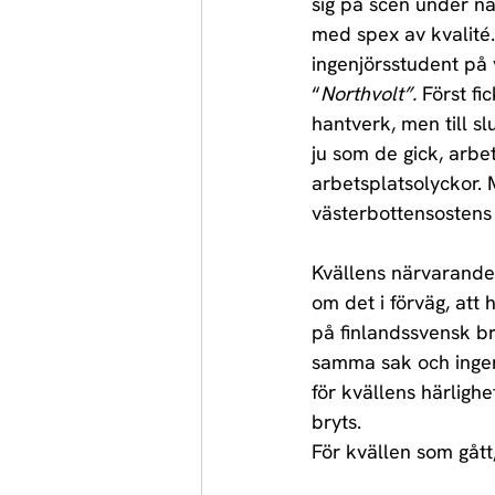
sig på scen under n
med spex av kvalité
ingenjörsstudent på
“
Northvolt”. 
Först fi
hantverk, men till sl
ju som de gick, arbet
arbetsplatsolyckor. 
västerbottensostens h
Kvällens närvarande 
om det i förväg, att 
på finlandssvensk br
samma sak och ingen 
för kvällens härligh
bryts.
För kvällen som gått,