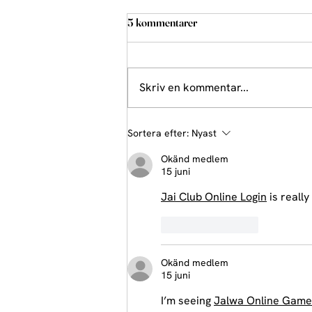
5 kommentarer
Skriv en kommentar...
Åhå från Majmiddagen 2025
Sortera efter:
Nyast
Okänd medlem
15 juni
Jai Club Online Login
 is reall
Gilla
Svara
Okänd medlem
15 juni
I’m seeing 
Jalwa Online Game