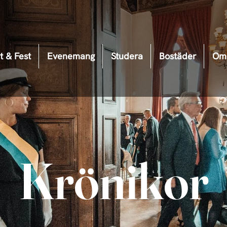
t & Fest
Evenemang
Studera
Bostäder
Om 
Krönikor