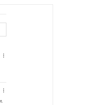
rån Lussegasken 2024
t. 