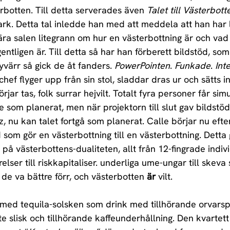
rbotten. Till detta serverades även 
Talet till Västerbott
rk. Detta tal inledde han med att meddela att han har 
ra salen litegrann om hur en västerbottning är och vad 
ntligen är. Till detta så har han förberett bildstöd, so
värr så gick de åt fanders. 
PowerPointen
. 
Funkade
. 
Int
ef flyger upp från sin stol, sladdar dras ur och sätts in
rjar tas, folk surrar hejvilt. Totalt fyra personer får sim
te som planerat, men när projektorn till slut gav bildstöd 
z, nu kan talet fortgå som planerat. Calle börjar nu eft
 som gör en västerbottning till en västerbottning. Dett
s på västerbottens-dualiteten, allt från 12-fingrade individ
elser till riskkapitaliser. underliga ume-ungar till skeva 
de va bättre förr, och västerbotten 
är 
vilt.
med tequila-solsken som drink med tillhörande orvarspr
te slisk och tillhörande kaffeunderhållning. Den kvartett