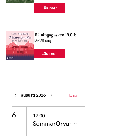
Läs mer
Pålningsgasken 2026
lör 29 aug.
Läs mer
augusti 2026
Idag
6
17:00
SommarOrvar