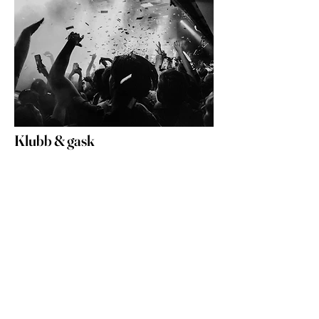
Klubb & gask
Bli medlem
Engagera dig
Bostäder