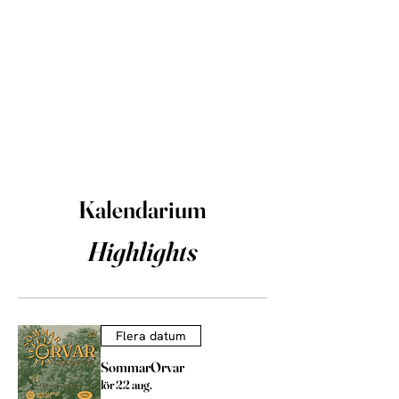
Stipendier
Kontakt
Kalendarium
Highlights
Flera datum
SommarOrvar
lör 22 aug.