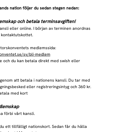
lands nation följer du sedan stegen nedan:
lemskap och betala terminsavgiften!
ansli eller online. I början av terminen anordnas
 kontaktutskottet.
ratorskonventets medlemssida:
onventet.se/sv/bli-medlem
te och du kan betala direkt med swish eller
enom att betala i nationens kansli. Du tar med
tagningsbesked eller registreringsintyg och 360 kr.
betala med kort
edlemskap
 förbi vårt kansli.
u ett tillfälligt nationskort. Sedan får du hålla