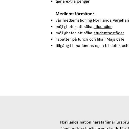
tjäna extra pengar
Medlemsförmåner:
vår medlemstidning Norrlands Varjeha
möjligheter att söka
stipendier
möjligheter att söka
studentbostäder
rabatter på lunch och fika i Majs café
tillgång till nationens egna bibliotek oc
Norrlands nation härstammar ursprun
Jämtlands och Västernorrlands län. D