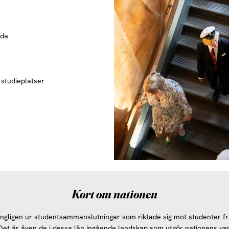
nda
h studieplatser
Kort om nationen
gligen ur studentsammanslutningar som riktade sig mot studenter fr
et är även de i dessa län ingående landskap som utgör nationens vap