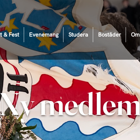
t & Fest
Evenemang
Studera
Bostäder
Om 
Ny medle