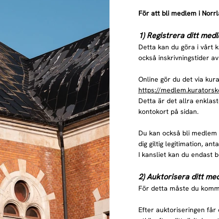
För att bli medlem i Norr
1) Registrera ditt med
Detta kan du göra i vårt k
också inskrivningstider av
Online gör du det via ku
https://medlem.kuratorsk
Detta är det allra enklas
kontokort på sidan.
Du kan också bli medlem g
dig giltig legitimation, an
I kansliet kan du endast 
2) Auktorisera ditt m
​För detta måste du komma
Efter auktoriseringen får d