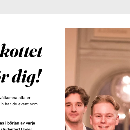
kottet
r dig!
 välkomna alla er
rmin har de event som
s i början av varje
a studenter! Under