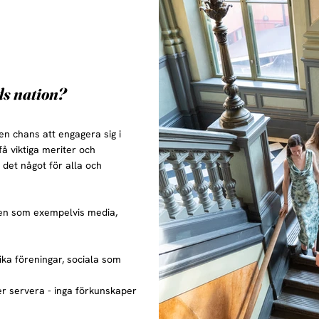
ds nation?
n chans att engagera sig i
 få viktiga meriter och
 det något för alla och
den som exempelvis media,
ika föreningar, sociala som
ler servera - inga förkunskaper