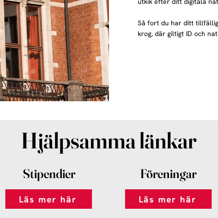
utkik efter ditt digitala 
Så fort du har ditt tillfäl
krog, där giltigt ID och na
Hjälpsamma länkar
Stipendier
Föreningar
Läs mer här
Läs mer här