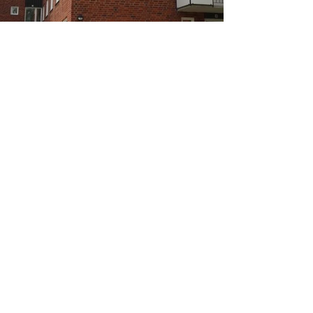
Korridorsrum
404