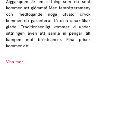
Älggasquen är en sittning som du sent 
kommer att glömma! Med femrättersmeny 
och medföljande noga utvald dryck 
kommer du garanterat få dina smaklökar 
glada. Traditionsenligt kommer vi under 
sittningen även att samla in pengar till 
kampen mot bröstcancer. Fina priser 
kommer att…
Visa mer
Norrlands nation - världens största
studentnation!