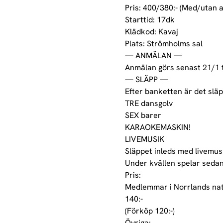
Pris: 400/380:- (Med/utan al
Starttid: 17dk

Klädkod: Kavaj

Plats: Strömholms sal
— ANMÄLAN —

Anmälan görs senast 21/1 t
— SLÄPP —

Efter banketten är det släpp 
TRE dansgolv

SEX barer

KARAOKEMASKIN!

LIVEMUSIK

Släppet inleds med livemus
Under kvällen spelar sedan
Pris:

Medlemmar i Norrlands nati
140:-

(Förköp 120:-)

Övriga:
