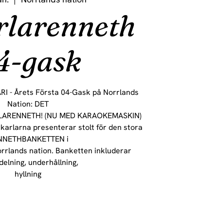
rlarenneth
4-gask
 - Årets Första 04-Gask på Norrlands
Nation: DET
LARENNETH! (NU MED KARAOKEMASKIN)
arlarna presenterar stolt för den stora
NNETHBANKETTEN i
rrlands nation. Banketten inkluderar
delning, underhållning,
hyllning