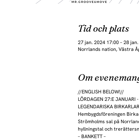
Tid och plats
27 jan. 2024 17:00 – 28 jan
Norrlands nation, Västra Å
Om eveneman
//ENGLISH BELOW!//
LÖRDAGEN 27:E JANUARI - Å
LEGENDARISKA BIRKARLAR
Hembygdsföreningen Birkar
Strömholms sal på Norrlands
hyllningstal och trerätters
– BANKETT –
