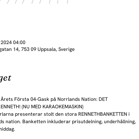
. 2024 04:00
gatan 14, 753 09 Uppsala, Sverige
get
rets Första 04-Gask på Norrlands Nation: DET

ENNETH! (NU MED KARAOKEMASKIN)

larna presenterar stolt den stora RENNETHBANKETTEN i

 nation. Banketten inkluderar prisutdelning, underhållning,

middag.