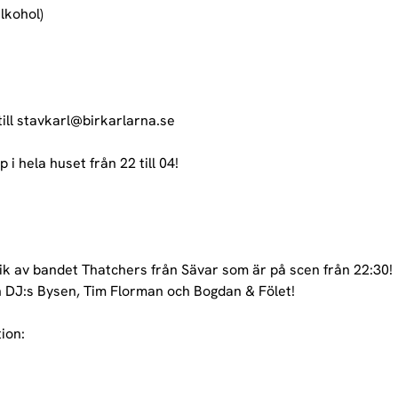
kohol)

ill stavkarl@birkarlarna.se
i hela huset från 22 till 04!

ik av bandet Thatchers från Sävar som är på scen från 22:30!

 DJ:s Bysen, Tim Florman och Bogdan & Fölet!
on:
