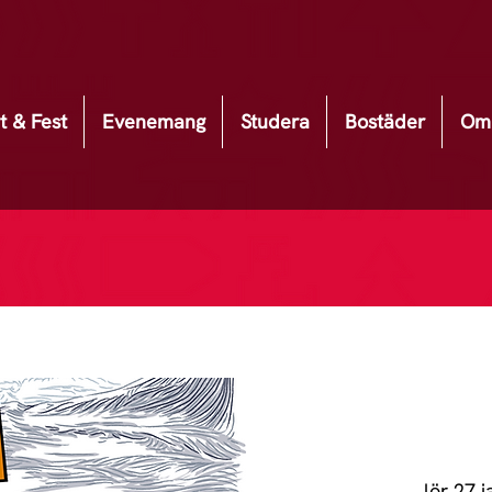
t & Fest
Evenemang
Studera
Bostäder
Om 
lör 27 j