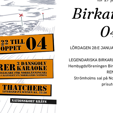
Birka
0
LÖRDAGEN 28:E JANUARI
LEGENDARISKA BIRKAR
Hembygdsföreningen Birk
RE
Strömholms sal på No
prisut