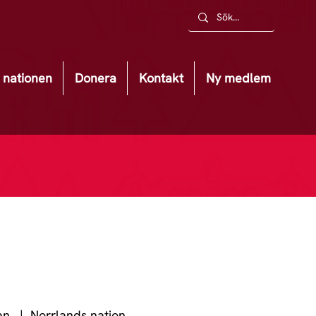
nationen
Donera
Kontakt
Ny medlem
an.
  |  
Norrlands nation