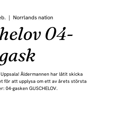
eb.
  |  
Norrlands nation
helov 04-
gask
 i Uppsala! Åldermannen har låtit skicka
 för att upplysa om ett av årets största
er: 04-gasken GUSCHELOV.