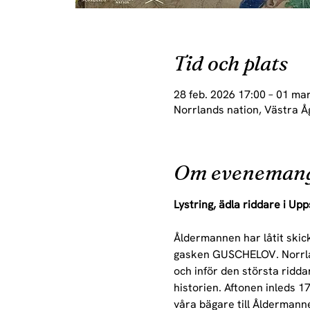
Tid och plats
28 feb. 2026 17:00 – 01 ma
Norrlands nation, Västra Å
Om eveneman
Lystring, ädla riddare i Upp
Åldermannen har låtit skic
gasken GUSCHELOV. Norrlan
och inför den största ridda
historien. Aftonen inleds 17
våra bägare till Åldermann