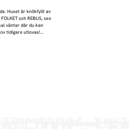
de. Huset är knökfyllt av 
a FOLKET och REBUS, sex 
al väntar där du kan 
hov tidigare utlovas!…