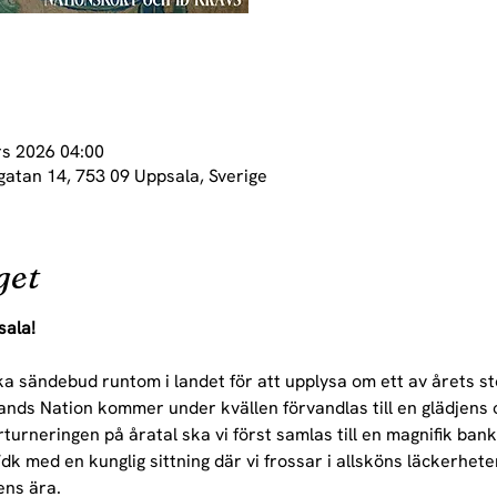
rs 2026 04:00
gatan 14, 753 09 Uppsala, Sverige
get
sala!
ka sändebud runtom i landet för att upplysa om ett av årets st
ds Nation kommer under kvällen förvandlas till en glädjens 
rturneringen på åratal ska vi först samlas till en magnifik ban
dk med en kunglig sittning där vi frossar i allsköns läckerheter
ens ära.