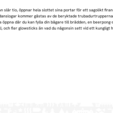
 slår tio, öppnar hela slottet sina portar för ett sagolikt firan
ra danslogar kommer gästas av de beryktade trubadurtruppern
öppna där du kan fylla din bägare till brädden, en beerpong-s
ll, och fler glowsticks än vad du någonsin sett vid ett kungligt 