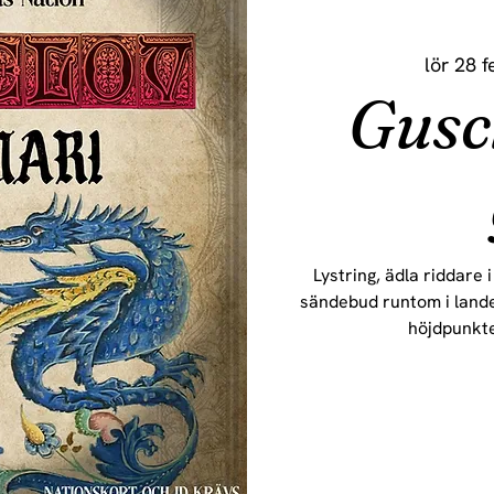
lör 28 f
Gusc
Lystring, ädla riddare
sändebud runtom i landet
höjdpunkt