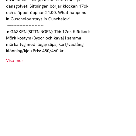
dansgolvet! Sittningen börjar klockan 17dk 
och släppet öppnar 21.00. What happens 
in Guschelov stays in Guschelov!
 —--------------------- 
►GASKEN (SITTNINGEN): Tid: 17dk Klädkod: 
Mörk kostym (Byxor och kavaj i samma 
mörka tyg med fluga/slips; kort/vadlång 
klänning/kjol) Pris: 480/460 kr…
Visa mer
Norrlands nation - världens största
studentnation!