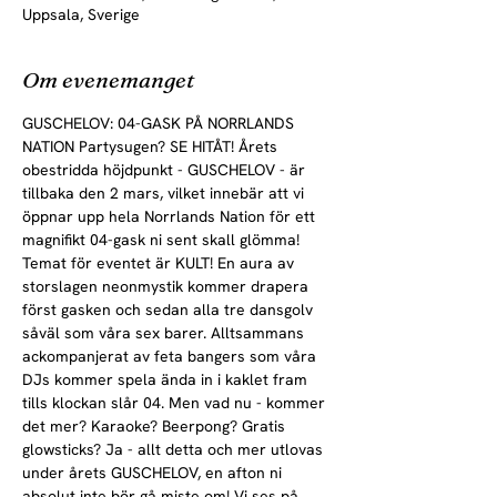
Uppsala, Sverige
Om evenemanget
GUSCHELOV: 04-GASK PÅ NORRLANDS 
NATION Partysugen? SE HITÅT! Årets 
obestridda höjdpunkt - GUSCHELOV - är 
tillbaka den 2 mars, vilket innebär att vi 
öppnar upp hela Norrlands Nation för ett 
magnifikt 04-gask ni sent skall glömma!
Temat för eventet är KULT! En aura av 
storslagen neonmystik kommer drapera 
först gasken och sedan alla tre dansgolv 
såväl som våra sex barer. Alltsammans 
ackompanjerat av feta bangers som våra 
DJs kommer spela ända in i kaklet fram 
tills klockan slår 04. Men vad nu - kommer 
det mer? Karaoke? Beerpong? Gratis 
glowsticks? Ja - allt detta och mer utlovas 
under årets GUSCHELOV, en afton ni 
absolut inte bör gå miste om! Vi ses på 