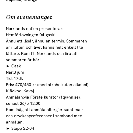
Om evenemanget
Norrlands nation presenterar: 
Hemförlovningen 04-gask!
Ännu ett läsår, ännu en termin. Sommaren 
är i luften och livet känns helt enkelt lite 
lättare. Kom till Norrlands och fira att 
sommaren är här!
► Gask

När:3 juni

Tid: 17dk

Pris: 470/450 kr (med alkohol/utan alkohol)

Klädkod: Kavaj

Anmälan:via Förste kurator (1q@nn.se), 
senast 26/5 12.00.

Kom ihåg att anmäla allergier samt mat- 
och dryckespreferenser i samband med 
anmälan.
► Släpp 22-04
