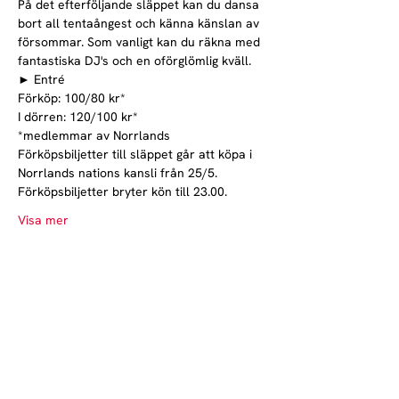
På det efterföljande släppet kan du dansa 
bort all tentaångest och känna känslan av 
försommar. Som vanligt kan du räkna med 
fantastiska DJ's och en oförglömlig kväll.
► Entré

Förköp: 100/80 kr*

I dörren: 120/100 kr*

*medlemmar av Norrlands
Förköpsbiljetter till släppet går att köpa i 
Norrlands nations kansli från 25/5. 
Förköpsbiljetter bryter kön till 23.00.
Visa mer
Norrlands nation - världens största
studentnation!