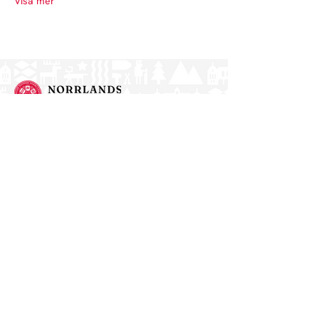
Visa mer
Norrlands nation - världens största
studentnation!
Adress
Västra Ågatan 14
753 09 Uppsala
Kontakt
kansli@nn.se
018-65 70 70
(växel)