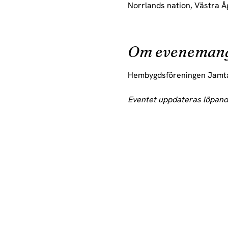
Norrlands nation, Västra Å
Om eveneman
Hembygdsföreningen Jamtam
Eventet uppdateras löpand