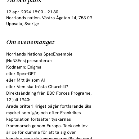
12 apr. 2024 18:00 – 21:30
Norrlands nation, Västra Ågatan 14, 753 09
Uppsala, Sverige
Om evenemanget
Norrlands Nations SpexEnsemble 
(NoNSEns) presenterar:
Kodnamn: Enigma

eller Spex-GPT

eller Mitt liv som AI

eller Vem ska trösta Churchill?
Direktsändning från BBC Forces Programe, 
12 juli 1940:
Ärade britter! Kriget pågår fortfarande lika 
mycket som igår, och efter Frankrikes 
kapitulation fortsätter tyskarnas 
frammarsch genom Europa. Tack och lov 
är de för dumma för att ta sig över 
kanalen, men de kompenserar för det med 