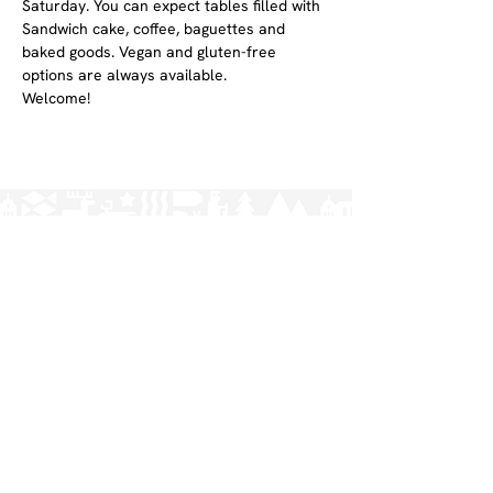
Saturday. You can expect tables filled with 
Sandwich cake, coffee, baguettes and 
baked goods. Vegan and gluten-free 
options are always available.
Welcome! 
Norrlands nation - världens största
studentnation!
Adress
Västra Ågatan 14
753 09 Uppsala