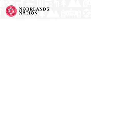
Norrlands nation - världens största
studentnation!
Adress
Västra Ågatan 14
753 09 Uppsala
Kontakt
kansli@nn.se
018-65 70 70
(växel)
Följ oss