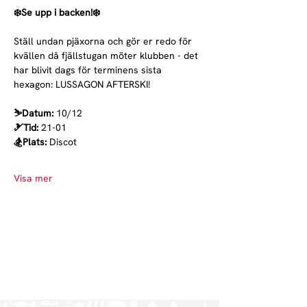
❄️Se upp i backen!❄️
Ställ undan pjäxorna och gör er redo för 
kvällen då fjällstugan möter klubben - det 
har blivit dags för terminens sista 
hexagon: LUSSAGON AFTERSKI!
⛷Datum: 
10/12
🎿Tid: 
21-01
🏂Plats: 
Discot
Visa mer