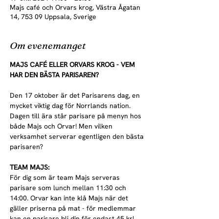
Majs café och Orvars krog, Västra Ågatan
14, 753 09 Uppsala, Sverige
Om evenemanget
MAJS CAFÉ ELLER ORVARS KROG - VEM 
HAR DEN BÄSTA PARISAREN?
Den 17 oktober är det Parisarens dag, en 
mycket viktig dag för Norrlands nation. 
Dagen till ära står parisare på menyn hos 
både Majs och Orvar! Men vilken 
verksamhet serverar egentligen den bästa 
parisaren?
TEAM MAJS:
För dig som är team Majs serveras 
parisare som lunch mellan 11:30 och 
14:00. Orvar kan inte klå Majs när det 
gäller priserna på mat - för medlemmar 
kan en parisare bli din för endast 45 kr! 