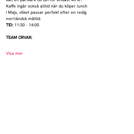
Kaffe ingår också alltid när du köper lunch 
i Majs, vilket passar perfekt efter en redig 
norrländsk måltid.
TID: 
11:30 - 14:00
TEAM ORVAR:
Visa mer
Norrlands nation - världens största
studentnation!
Adress