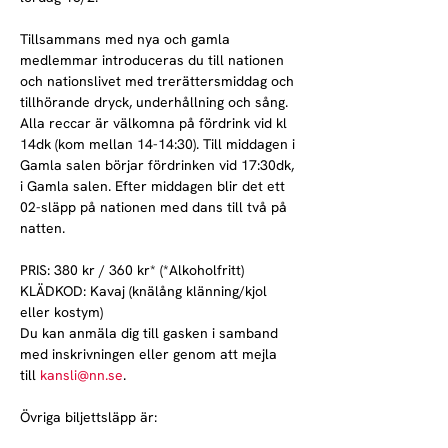
Tillsammans med nya och gamla 
medlemmar introduceras du till nationen 
och nationslivet med trerättersmiddag och 
tillhörande dryck, underhållning och sång. 
Alla reccar är välkomna på fördrink vid kl 
14dk (kom mellan 14-14:30). Till middagen i 
Gamla salen börjar fördrinken vid 17:30dk, 
i Gamla salen. Efter middagen blir det ett 
02-släpp på nationen med dans till två på 
natten.  
PRIS: 380 kr / 360 kr* (*Alkoholfritt)
KLÄDKOD: Kavaj (knälång klänning/kjol 
eller kostym)
Du kan anmäla dig till gasken i samband 
med inskrivningen eller genom att mejla 
till 
kansli@nn.se
. 
Övriga biljettsläpp är: