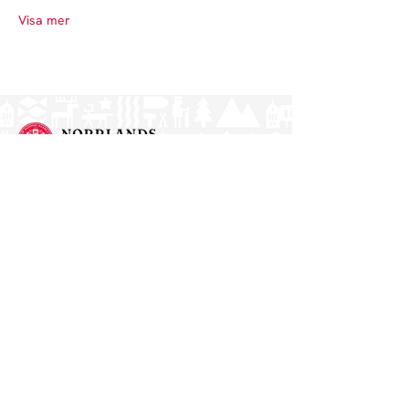
Visa mer
Norrlands nation - världens största
studentnation!
Adress
Västra Ågatan 14
753 09 Uppsala
Kontakt
kansli@nn.se