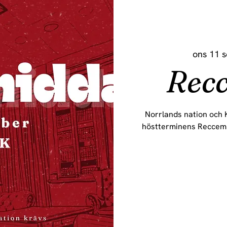
ons 11 s
Rec
Norrlands nation och K
höstterminens Reccemi