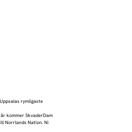
 Uppsalas rymligaste 
en i år kommer SkvaderDam 
l Norrlands Nation. Ni 