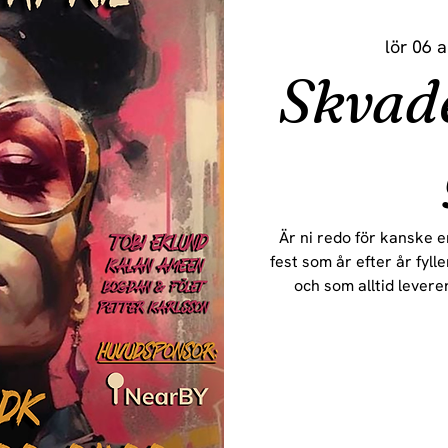
lör 06 a
Skvad
Är ni redo för kanske e
fest som år efter år fyll
och som alltid levere