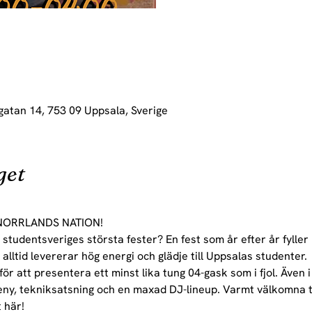
gatan 14, 753 09 Uppsala, Sverige
get
NORRLANDS NATION!

 studentsveriges största fester? En fest som år efter år fyller
alltid levererar hög energi och glädje till Uppsalas studenter.
för att presentera ett minst lika tung 04-gask som i fjol. Äv
eny, tekniksatsning och en maxad DJ-lineup. Varmt välkomna til
 här!