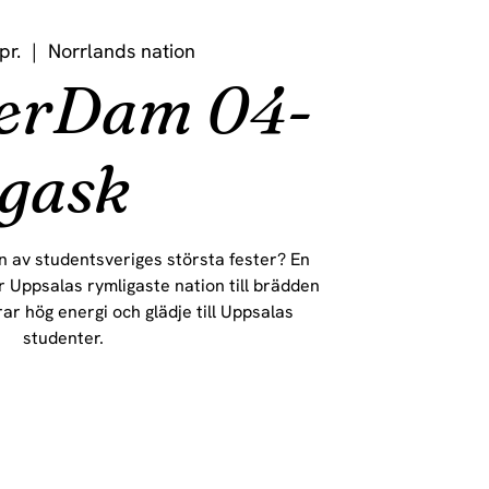
pr.
  |  
Norrlands nation
erDam 04-
gask
n av studentsveriges största fester? En
er Uppsalas rymligaste nation till brädden
rar hög energi och glädje till Uppsalas
studenter.