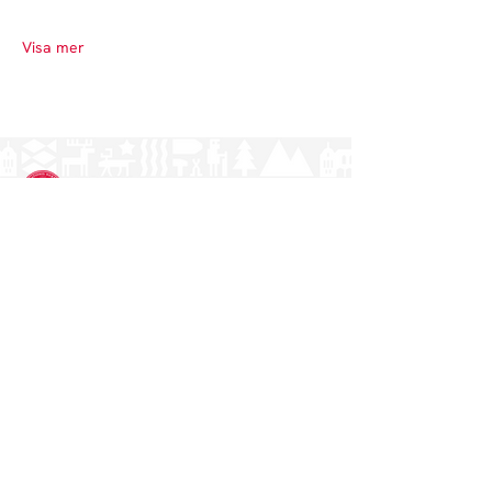
Visa mer
Norrlands nation - världens största
studentnation!
Adress
Västra Ågatan 14
753 09 Uppsala
Kontakt
kansli@nn.se