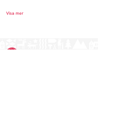
Visa mer
Norrlands nation - världens största
studentnation!
Adress
Västra Ågatan 14
753 09 Uppsala
Kontakt
kansli@nn.se