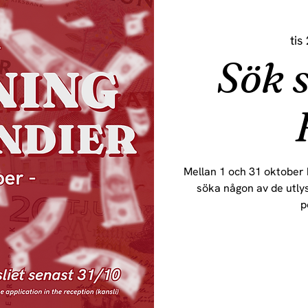
tis
Sök 
Mellan 1 och 31 oktober
söka någon av de utly
p