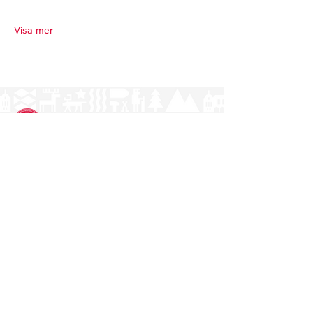
Visa mer
Norrlands nation - världens största
studentnation!
Adress
Västra Ågatan 14
753 09 Uppsala
Kontakt
kansli@nn.se