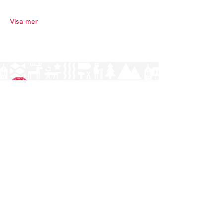
Visa mer
Norrlands nation - världens största
studentnation!
Adress
Västra Ågatan 14
753 09 Uppsala
Kontakt
kansli@nn.se