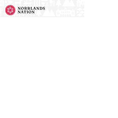
Norrlands nation - världens största
studentnation!
Adress
Västra Ågatan 14
753 09 Uppsala
Kontakt
kansli@nn.se
018-65 70 70
(växel)
Följ oss