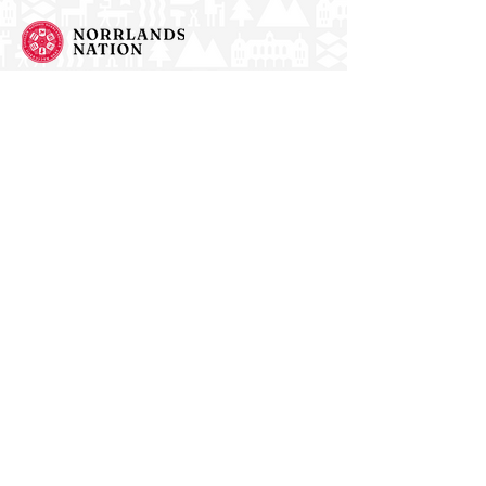
Norrlands nation - världens största
studentnation!
Adress
Västra Ågatan 14
753 09 Uppsala
Kontakt
kansli@nn.se
018-65 70 70
(växel)
Följ oss