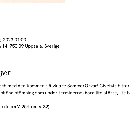
g. 2023 01:00
 14, 753 09 Uppsala, Sverige
get
och med den kommer självklart: SommarOrvar! Givetvis hitta
köna stämning som under terminerna, bara lite större, lite bä
(fr.om V.25-t.om V.32):