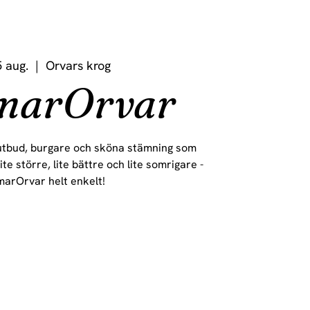
5 aug.
  |  
Orvars krog
marOrvar
tbud, burgare och sköna stämning som
te större, lite bättre och lite somrigare -
arOrvar helt enkelt!