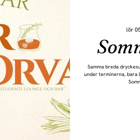
lör 0
Som
Samma breda dryckesu
under terminerna, bara li
Somm