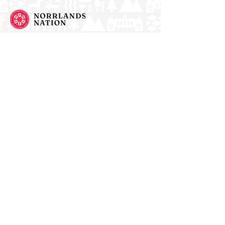
Norrlands nation - världens största
studentnation!
Adress
Västra Ågatan 14
753 09 Uppsala
Kontakt
kansli@nn.se
018-65 70 70
(växel)
Följ oss