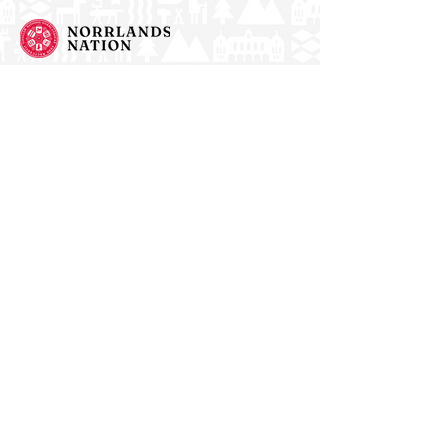
Norrlands nation - världens största
studentnation!
Adress
Västra Ågatan 14
753 09 Uppsala
Kontakt
kansli@nn.se
018-65 70 70
(växel)
Följ oss