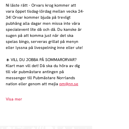
Ni läste rätt - Orvars krog kommer att 
vara öppet tisdag-lördag mellan vecka 24-
34! Orvar kommer bjuda på trevligt 
pubhäng alla dagar men missa inte våra 
specialevent lite då och då. Du kanske är 
sugen på att komma just när det ska 
spelas bingo, serveras grillat på menyn 
eller lyssna på livespelning inne eller ute!
☀️ VILL DU JOBBA PÅ SOMMARORVAR?
Klart man vill det! Då ska du höra av dig 
till vår pubmästare antingen på 
messenger till Pubmästare Norrlands 
nation eller genom att mejla 
pm@nn.se
Visa mer