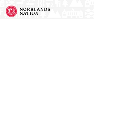
Norrlands nation - världens största
studentnation!
Adress
Västra Ågatan 14
753 09 Uppsala
Kontakt
kansli@nn.se
018-65 70 70
(växel)
Följ oss