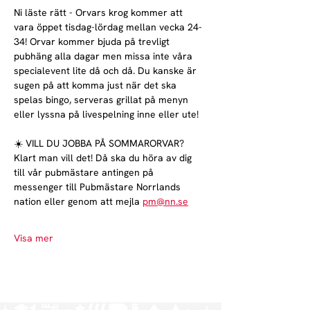
Ni läste rätt - Orvars krog kommer att 
vara öppet tisdag-lördag mellan vecka 24-
34! Orvar kommer bjuda på trevligt 
pubhäng alla dagar men missa inte våra 
specialevent lite då och då. Du kanske är 
sugen på att komma just när det ska 
spelas bingo, serveras grillat på menyn 
eller lyssna på livespelning inne eller ute!
☀️ VILL DU JOBBA PÅ SOMMARORVAR?
Klart man vill det! Då ska du höra av dig 
till vår pubmästare antingen på 
messenger till Pubmästare Norrlands 
nation eller genom att mejla 
pm@nn.se
Visa mer