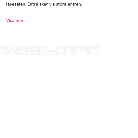
läsesalen. Entré sker via stora entrén.
Visa mer
Norrlands nation - världens största
studentnation!
Adress
Västra Ågatan 14
753 09 Uppsala
Kontakt