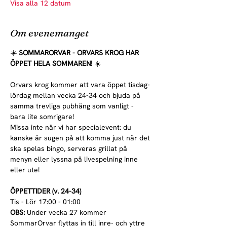
Visa alla 12 datum
Om evenemanget
☀️ 
SOMMARORVAR - ORVARS KROG HAR 
ÖPPET HELA SOMMAREN! 
☀️
Orvars krog kommer att vara öppet tisdag-
lördag mellan vecka 24-34 och bjuda på 
samma trevliga pubhäng som vanligt - 
bara lite somrigare!
Missa inte när vi har specialevent: du 
kanske är sugen på att komma just när det 
ska spelas bingo, serveras grillat på 
menyn eller lyssna på livespelning inne 
eller ute!
ÖPPETTIDER (v. 24-34)
Tis - Lör 17:00 - 01:00
OBS:
 Under vecka 27 kommer 
SommarOrvar flyttas in till inre- och yttre 