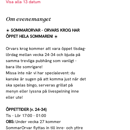
Visa alla 13 datum
Om evenemanget
☀️ 
SOMMARORVAR - ORVARS KROG HAR 
ÖPPET HELA SOMMAREN! 
☀️
Orvars krog kommer att vara öppet tisdag-
lördag mellan vecka 24-34 och bjuda på 
samma trevliga pubhäng som vanligt - 
bara lite somrigare!
Missa inte när vi har specialevent: du 
kanske är sugen på att komma just när det 
ska spelas bingo, serveras grillat på 
menyn eller lyssna på livespelning inne 
eller ute!
ÖPPETTIDER (v. 24-34)
Tis - Lör 17:00 - 01:00
OBS:
 Under vecka 27 kommer 
SommarOrvar flyttas in till inre- och yttre 