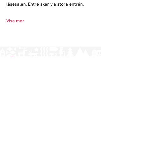
läsesalen. Entré sker via stora entrén.
Visa mer
Norrlands nation - världens största
studentnation!
Adress
Västra Ågatan 14
753 09 Uppsala
Kontakt