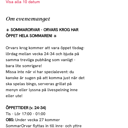
Visa alla 10 datum
Om evenemanget
☀️ 
SOMMARORVAR - ORVARS KROG HAR 
ÖPPET HELA SOMMAREN! 
☀️
Orvars krog kommer att vara öppet tisdag-
lördag mellan vecka 24-34 och bjuda på 
samma trevliga pubhäng som vanligt - 
bara lite somrigare!
Missa inte när vi har specialevent: du 
kanske är sugen på att komma just när det 
ska spelas bingo, serveras grillat på 
menyn eller lyssna på livespelning inne 
eller ute!
ÖPPETTIDER (v. 24-34)
Tis - Lör 17:00 - 01:00
OBS:
 Under vecka 27 kommer 
SommarOrvar flyttas in till inre- och yttre 