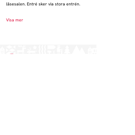
läsesalen. Entré sker via stora entrén.
Visa mer
Norrlands nation - världens största
studentnation!
Adress
Västra Ågatan 14
753 09 Uppsala
Kontakt