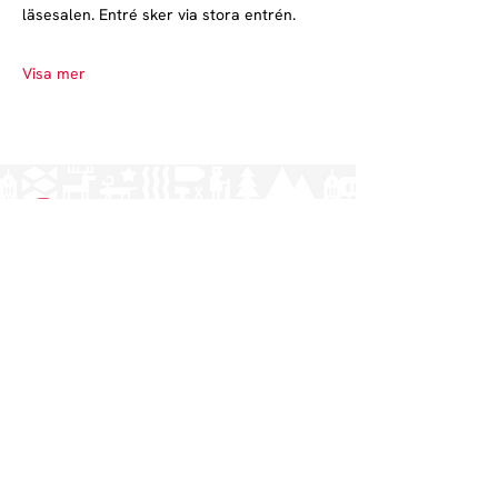
läsesalen. Entré sker via stora entrén.
Visa mer
Norrlands nation - världens största
studentnation!
Adress
Västra Ågatan 14
753 09 Uppsala
Kontakt