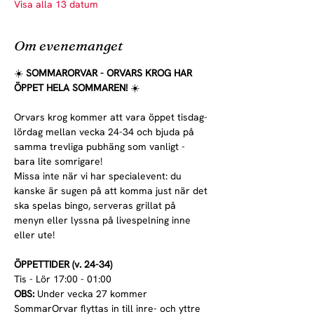
Visa alla 13 datum
Om evenemanget
☀️ 
SOMMARORVAR - ORVARS KROG HAR 
ÖPPET HELA SOMMAREN! 
☀️
Orvars krog kommer att vara öppet tisdag-
lördag mellan vecka 24-34 och bjuda på 
samma trevliga pubhäng som vanligt - 
bara lite somrigare!
Missa inte när vi har specialevent: du 
kanske är sugen på att komma just när det 
ska spelas bingo, serveras grillat på 
menyn eller lyssna på livespelning inne 
eller ute!
ÖPPETTIDER (v. 24-34)
Tis - Lör 17:00 - 01:00
OBS:
 Under vecka 27 kommer 
SommarOrvar flyttas in till inre- och yttre 