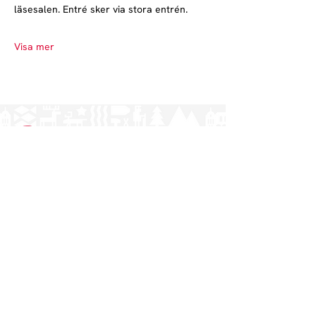
läsesalen. Entré sker via stora entrén.
Visa mer
Norrlands nation - världens största
studentnation!
Adress
Västra Ågatan 14
753 09 Uppsala
Kontakt