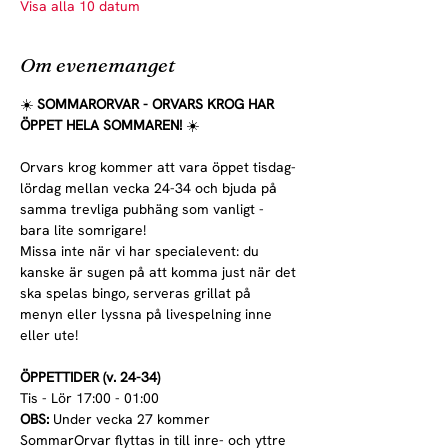
Visa alla 10 datum
Om evenemanget
☀️ 
SOMMARORVAR - ORVARS KROG HAR 
ÖPPET HELA SOMMAREN! 
☀️
Orvars krog kommer att vara öppet tisdag-
lördag mellan vecka 24-34 och bjuda på 
samma trevliga pubhäng som vanligt - 
bara lite somrigare!
Missa inte när vi har specialevent: du 
kanske är sugen på att komma just när det 
ska spelas bingo, serveras grillat på 
menyn eller lyssna på livespelning inne 
eller ute!
ÖPPETTIDER (v. 24-34)
Tis - Lör 17:00 - 01:00
OBS:
 Under vecka 27 kommer 
SommarOrvar flyttas in till inre- och yttre 